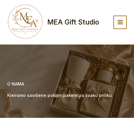
Skip
to
content
MEA Gift Studio
O NAMA
Kreiramo savršene poklon pakete za svaku priliku